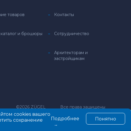
ние товаров
Контакты
 каталог и брошюры
Сотрудничество
Архитекторам и
застройщикам
©2026 ZÜGEL
Все права защищены
айтом cookies вашего
Подробнее
Понятно
етить сохранение