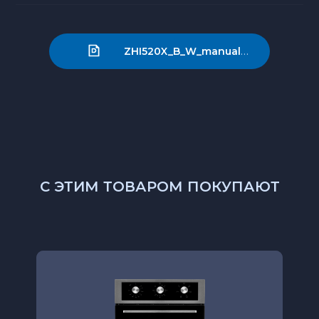
ZHI520X_B_W_manual_ouline (1).pdf
С ЭТИМ ТОВАРОМ ПОКУПАЮТ